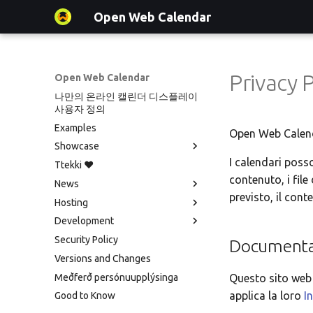
Open Web Calendar
Privacy P
Open Web Calendar
나만의 온라인 캘린더 디스플레이
사용자 정의
Examples
Open Web Calenda
Showcase
I calendari poss
Ttekki ♥️
Showcase
contenuto, i fil
News
Events on a Vertical Screen
previsto, il cont
Hosting
Agenda info screen
Social Media News
Development
Self-Hosting and Gancio
Introducing CalDAV and Signing
Version hébergée
Integration
up to Events with Nextcloud
Security Policy
셀프 호스팅 및 배포
Translate
Documentaz
New Website & Funding
Versions and Changes
Hosting with Docker
Setup & Tests
Meðferð persónuupplýsinga
Python Package
API
Questo sito web 
applica la loro
I
Good to Know
Tawila n uqeddac
JavaScript Customization