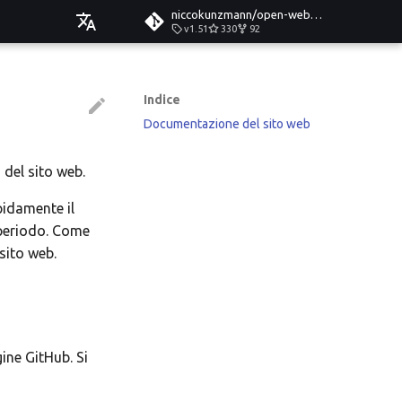
niccokunzmann/open-web-calendar
v1.51
330
92
Čeština
Deutsch
Indice
Documentazione del sito web
English
Español
del sito web.
Esperanto
pidamente il
Hrvatski
 periodo. Come
sito web.
Italiano
Íslenska
Nederlands
Slovenčina
ine GitHub. Si
Suomi